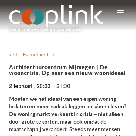
I
n
-
Kennisnetwerk Wooncoöperaties
/
u
i
t
« Alle Evenementen
s
c
Architectuurcentrum Nijmegen | De
h
wooncrisis. Op naar een nieuw woonideaal
a
k
2 februari
,
20:00
–
21:30
e
l
Moeten we het ideaal van een eigen woning
e
loslaten en meer nadruk leggen op sámen leven?
n
De woningmarkt verkeert in crisis – niet alleen
n
door grote tekorten, maar ook omdat de
a
v
maatschappij verandert. Steeds meer mensen
i