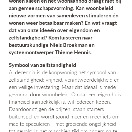
wonen alleen en het woonaanbod draagt niet bij
g
aan gemeenschapsvorming. Kan woonbeleid
a
nieuwe vormen van samenleven stimuleren én
t
wonen weer betaalbaar maken? En wat vraagt
i
e
dat van onze ideeën over eigendom en
zelfstandigheid? Kom luisteren naar
bestuurskundige Niels Broekman en
systeemontwerper Thieme Hennis.
Symbool van zelfstandigheid
Al decennia is de koopwoning hét symbool van
zelfstandigheid: vrijheid, verantwoordelijkheid en
een veilige investering. Maar dat ideaal is mede
gevormd door woonbeleid. Omdat een eigen huis
financieel aantrekkelijk is, wil iedereen kopen.
Daardoor stijgen de prijzen, staan starters
buitenspel en wordt grond meer en meer iets om
mee te speculeren— met groeiende ongelijkheid
tot gevolg. Is het misschien tijd om anders na te