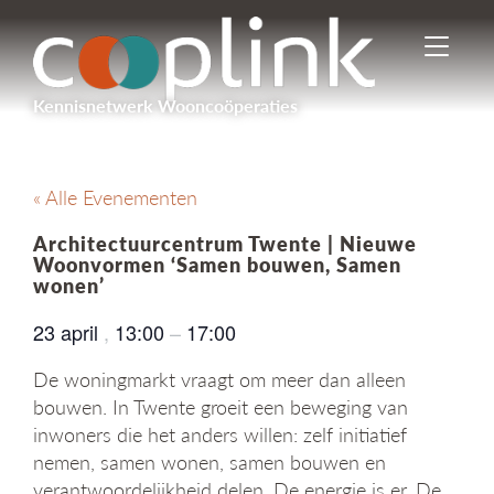
I
n
-
Kennisnetwerk Wooncoöperaties
/
u
i
t
« Alle Evenementen
s
c
Architectuurcentrum Twente | Nieuwe
h
Woonvormen ‘Samen bouwen, Samen
a
wonen’
k
e
23 april
,
13:00
–
17:00
l
e
De woningmarkt vraagt om meer dan alleen
n
bouwen. In Twente groeit een beweging van
n
inwoners die het anders willen: zelf initiatief
a
nemen, samen wonen, samen bouwen en
v
i
verantwoordelijkheid delen. De energie is er. De