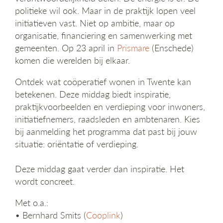
g
politieke wil ook. Maar in de praktijk lopen veel
a
initiatieven vast. Niet op ambitie, maar op
t
organisatie, financiering en samenwerking met
i
gemeenten. Op 23 april in
Prismare
(Enschede)
e
komen die werelden bij elkaar.
Ontdek wat coöperatief wonen in Twente kan
betekenen. Deze middag biedt inspiratie,
praktijkvoorbeelden en verdieping voor inwoners,
initiatiefnemers, raadsleden en ambtenaren. Kies
bij aanmelding het programma dat past bij jouw
situatie: oriëntatie of verdieping.
Deze middag gaat verder dan inspiratie. Het
wordt concreet.
Met o.a.:
• Bernhard Smits (
Cooplink
)