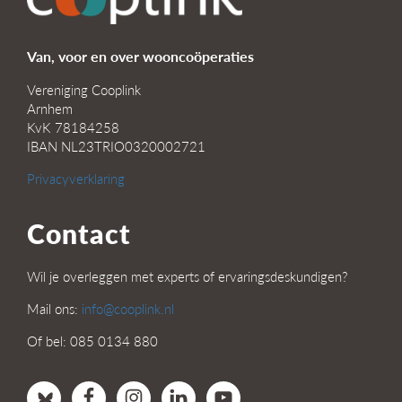
Van, voor en over wooncoöperaties
Vereniging Cooplink
Arnhem
KvK 78184258
IBAN NL23TRIO0320002721
Privacyverklaring
Contact
Wil je overleggen met experts of ervaringsdeskundigen?
Mail ons:
info@cooplink.nl
Of bel: 085 0134 880