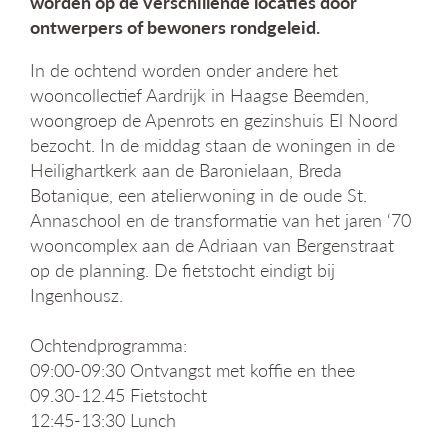
worden op de verschillende locaties door
g
ontwerpers of bewoners rondgeleid.
a
t
In de ochtend worden onder andere het
i
wooncollectief Aardrijk in Haagse Beemden,
e
woongroep de Apenrots en gezinshuis El Noord
bezocht. In de middag staan de woningen in de
Heilighartkerk aan de Baronielaan, Breda
Botanique, een atelierwoning in de oude St.
Annaschool en de transformatie van het jaren ‘70
wooncomplex aan de Adriaan van Bergenstraat
op de planning. De fietstocht eindigt bij
Ingenhousz.
Ochtendprogramma:
09:00-09:30 Ontvangst met koffie en thee
09.30-12.45 Fietstocht
12:45-13:30 Lunch