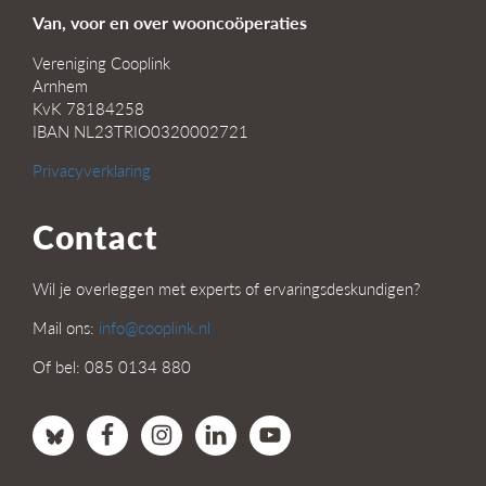
Van, voor en over wooncoöperaties
Vereniging Cooplink
Arnhem
KvK 78184258
IBAN NL23TRIO0320002721
Privacyverklaring
Contact
Wil je overleggen met experts of ervaringsdeskundigen?
Mail ons:
info@cooplink.nl
Of bel: 085 0134 880