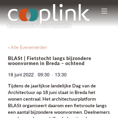
I
n
-
Kennisnetwerk Wooncoöperaties
/
u
i
t
« Alle Evenementen
s
c
BLASt | Fietstocht langs bijzondere
h
woonvormen in Breda – ochtend
a
k
18 juni 2022
,
09:30
–
13:30
e
l
Tijdens de jaarlijkse landelijke Dag van de
e
Architectuur op 18 juni staat in Breda het
n
wonen centraal. Het architectuurplatform
n
BLASt organiseert daarom een fietsroute langs
a
v
een aantal bijzondere woonvormen. Deelnemers
i