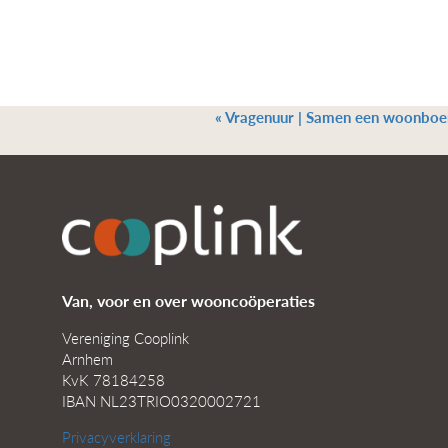
«
Vragenuur | Samen een woonboer
Van, voor en over wooncoöperaties
Vereniging Cooplink
Arnhem
KvK 78184258
IBAN NL23TRIO0320002721
Privacyverklaring