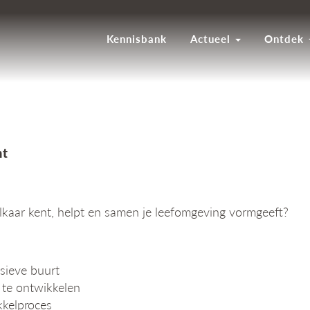
Kennisbank
Actueel
Ontdek
ht
lkaar kent, helpt en samen je leefomgeving vormgeeft?
usieve buurt
 te ontwikkelen
kkelproces