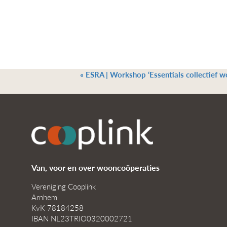
«
ESRA | Workshop ‘Essentials collectief w
Van, voor en over wooncoöperaties
Vereniging Cooplink
Arnhem
KvK 78184258
IBAN NL23TRIO0320002721