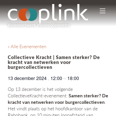
I
n
-
Kennisnetwerk Wooncoöperaties
/
u
i
t
« Alle Evenementen
s
c
Collectieve Kracht | Samen sterker? De
h
kracht van netwerken voor
a
burgercollectieven
k
e
13 december 2024
,
12:00
–
18:00
l
e
Op 13 december is het volgende
n
CollectieveKracht-evenement:
Samen sterker? De
n
kracht van netwerken voor burgercollectieven
.
a
Het vindt plaats op het hoofdkantoor van de
v
i
Rabobank, op 10 minuten loopafstand van