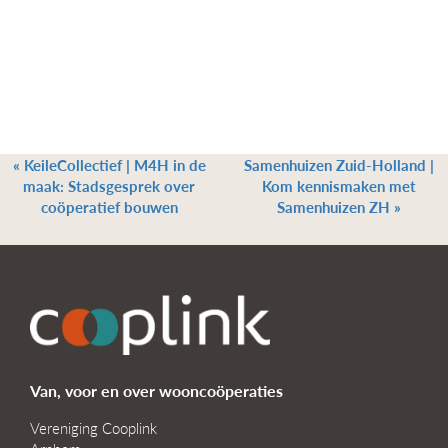
«
KeileCollectief | M4H in de
Samenhuizen Zuid-Holland |
maak: Stadsgesprek over
Kom kennismaken met
coöperatief bouwen
Samenhuizen ZH
»
Van, voor en over wooncoöperaties
Vereniging Cooplink