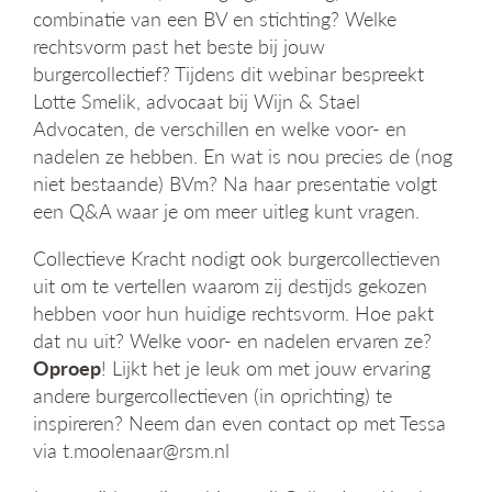
g
combinatie van een BV en stichting? Welke
a
rechtsvorm past het beste bij jouw
t
burgercollectief? Tijdens dit webinar bespreekt
i
Lotte Smelik, advocaat bij Wijn & Stael
e
Advocaten, de verschillen en welke voor- en
nadelen ze hebben. En wat is nou precies de (nog
niet bestaande) BVm? Na haar presentatie volgt
een Q&A waar je om meer uitleg kunt vragen.
Collectieve Kracht nodigt ook burgercollectieven
uit om te vertellen waarom zij destijds gekozen
hebben voor hun huidige rechtsvorm. Hoe pakt
dat nu uit? Welke voor- en nadelen ervaren ze?
Oproep
! Lijkt het je leuk om met jouw ervaring
andere burgercollectieven (in oprichting) te
inspireren? Neem dan even contact op met Tessa
via t.moolenaar@rsm.nl