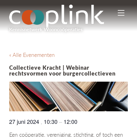
I
n
-
Kennisnetwerk Wooncoöperaties
/
u
i
t
« Alle Evenementen
s
c
Collectieve Kracht | Webinar
h
rechtsvormen voor burgercollectieven
a
k
e
l
e
n
n
27 juni 2024
,
10:30
–
12:00
a
v
Een coöperatie, vereniging, stichting, of toch een
i