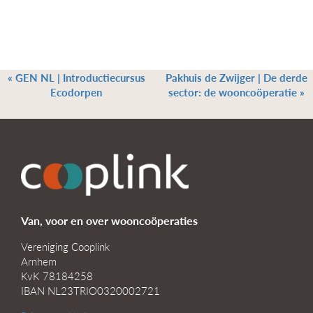
«
GEN NL | Introductiecursus
Pakhuis de Zwijger | De derde
Ecodorpen
sector: de wooncoöperatie
»
Van, voor en over wooncoöperaties
Vereniging Cooplink
Arnhem
KvK 78184258
IBAN NL23TRIO0320002721