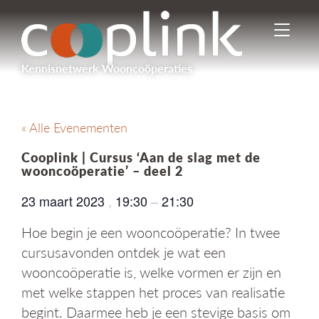
I
n
-
Kennisnetwerk Wooncoöperaties
/
u
i
t
« Alle Evenementen
s
c
Cooplink | Cursus ‘Aan de slag met de
h
wooncoöperatie’ – deel 2
a
k
23 maart 2023
,
19:30
–
21:30
e
l
Hoe begin je een wooncoöperatie? In twee
e
cursusavonden ontdek je wat een
n
n
wooncoöperatie is, welke vormen er zijn en
a
met welke stappen het proces van realisatie
v
begint. Daarmee heb je een stevige basis om
i