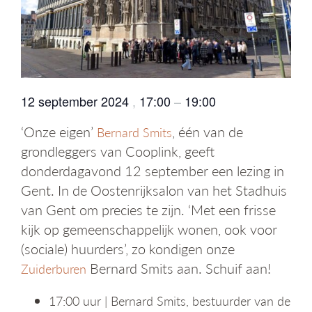
g
a
t
i
e
12 september 2024
,
17:00
–
19:00
‘Onze eigen’
, één van de
Bernard Smits
grondleggers van Cooplink, geeft
donderdagavond 12 september een lezing in
Gent. In de Oostenrijksalon van het Stadhuis
van Gent om precies te zijn. ‘Met een frisse
kijk op gemeenschappelijk wonen, ook voor
(sociale) huurders’, zo kondigen onze
Bernard Smits aan. Schuif aan!
Zuiderburen
17:00 uur | Bernard Smits, bestuurder van de