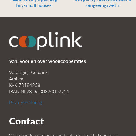
Tiny/small houses
omgevingswet
»
Van, voor en over wooncoöperaties
Vereniging Cooplink
Arnhem
KvK 78184258
IBAN NL23TRIO0320002721
Privacyverklaring
Contact
Wil je overleggen met experts of ervaringsdeskundigen?