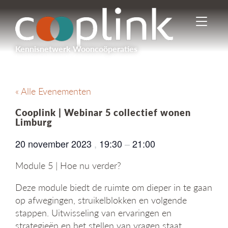
I
n
-
Kennisnetwerk Wooncoöperaties
/
u
i
t
« Alle Evenementen
s
c
Cooplink | Webinar 5 collectief wonen
h
Limburg
a
k
20 november 2023
,
19:30
–
21:00
e
l
Module 5 | Hoe nu verder?
e
n
Deze module biedt de ruimte om dieper in te gaan
n
op afwegingen, struikelblokken en volgende
a
stappen. Uitwisseling van ervaringen en
v
strategieën en het stellen van vragen staat
i