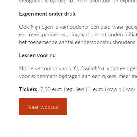
vreugdevolle oproep tot meer avontuur en experime
Experiment onder druk
Ook Nijmegen is van oudsher een stad waar geëx
een overspannen woningmarkt, en stranden initiat
het toenemende aantal eenpersoonshuishoudens
Lessen voor nu
Na de vertoning van ‘
Life, Assembled’
volgt een ge
voor experiment bijdragen aan een rijkere, meer
Tickets:
7,50 euro (regulier) | 1 euro (krap bij k
Naar website