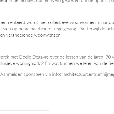
nt in de architectuur, en werd geprezen om de optimistisch
perimenteerd wordt met collectieve woonvormen, maar oo
ieven op betaalbaarheid of regelgeving. Dat terwijl de be
 en veranderende woonwensen.
sprek met Elodie Degavre over de lessen van de jaren ’70
 inclusieve woningmarkt? En wat kunnen we leren van de 
as). Aanmelden sponsoren via info@architectuurcentrumnijme