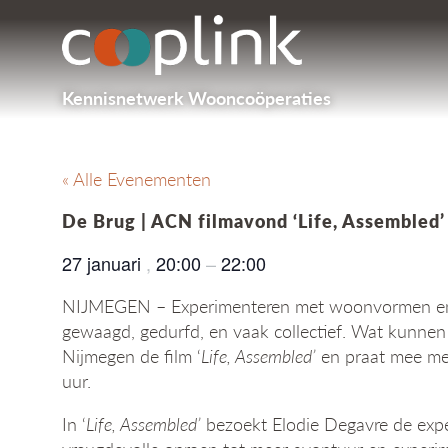
Kennisnetwerk Wooncoöperaties
« Alle Evenementen
De Brug | ACN filmavond ‘Life, Assembled’
27 januari
,
20:00
–
22:00
NIJMEGEN – Experimenteren met woonvormen en -g
gewaagd, gedurfd, en vaak collectief. Wat kunnen 
Nijmegen de film ‘
Life, Assembled’
en praat mee met
uur.
In ‘
Life, Assembled’
bezoekt Elodie Degavre de expe