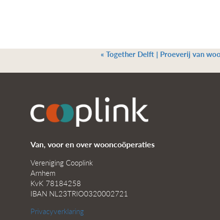
«
Together Delft | Proeverij van wo
Van, voor en over wooncoöperaties
Vereniging Cooplink
Arnhem
KvK 78184258
IBAN NL23TRIO0320002721
Privacyverklaring