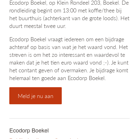
Ecodorp Boekel, op Klein Rondeel 203, Boekel. De
g
rondleiding begint om 13:00 met koffie/thee bij
a
het buurthuis (achterkant van de grote loods). Het
t
i
duurt meestal twee uur.
e
Ecodorp Boekel vraagt iedereen om een bijdrage
achteraf op basis van wat je het waard vond. Het
streven is om het zo interessant en waardevol te
maken dat je het tien euro waard vond ;-). Je kunt
het contant geven of overmaken. Je bijdrage komt
helemaal ten goede aan Ecodorp Boekel.
Meld je nu aan
Ecodorp Boekel