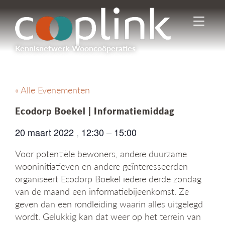
I
n
-
Kennisnetwerk Wooncoöperaties
/
u
i
t
« Alle Evenementen
s
c
Ecodorp Boekel | Informatiemiddag
h
a
20 maart 2022
,
12:30
–
15:00
k
e
Voor potentiële bewoners, andere duurzame
l
wooninitiatieven en andere geïnteresseerden
e
organiseert Ecodorp Boekel iedere derde zondag
n
n
van de maand een informatiebijeenkomst. Ze
a
geven dan een rondleiding waarin alles uitgelegd
v
wordt. Gelukkig kan dat weer op het terrein van
i