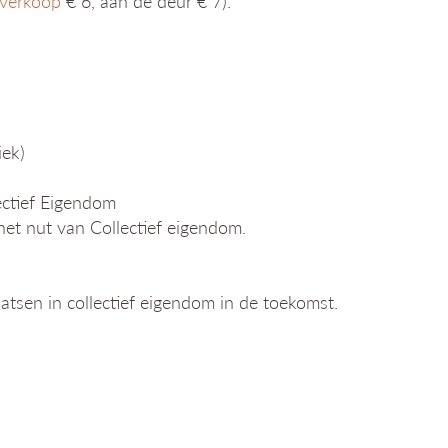
verkoop
€ 6, aan de deur € 7).
iek)
ectief Eigendom
het nut van Collectief eigendom.
laatsen in collectief eigendom in de toekomst.