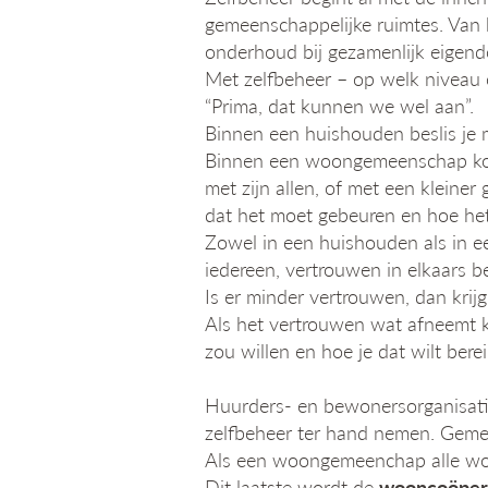
gemeenschappelijke ruimtes. Van 
onderhoud bij gezamenlijk eigendo
Met zelfbeheer – op welk niveau oo
“Prima, dat kunnen we wel aan”.
Binnen een huishouden beslis je 
Binnen een woongemeenschap komt 
met zijn allen, of met een kleiner 
dat het moet gebeuren en hoe he
Zowel in een huishouden als in e
iedereen, vertrouwen in elkaars be
Is er minder vertrouwen, dan krij
Als het vertrouwen wat afneemt k
zou willen en hoe je dat wilt bere
Huurders- en bewonersorganisati
zelfbeheer ter hand nemen. Gemee
Als een woongemeenchap alle woni
Dit laatste wordt de
wooncoöper