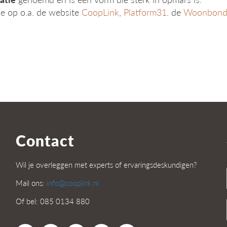
e op o.a. de website
CoopLink
,
Platform31
. de
Woonbon
Contact
Wil je overleggen met experts of ervaringsdeskundigen?
Mail ons:
info@cooplink.nl
Of bel: 085 0134 880