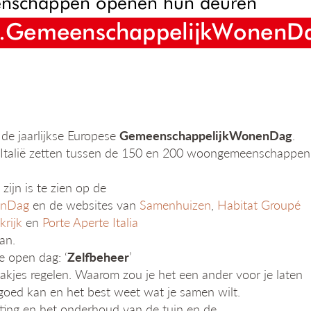
de jaarlijkse Europese
GemeenschappelijkWonenDag
.
en Italië zetten tussen de 150 en 200 woongemeenschappen
jn is te zien op de
enDag
en de websites van
Samenhuizen
,
Habitat Groupé
krijk
en
Porte Aperte Italia
an.
e open dag: ‘
Zelfbeheer
’
aakjes regelen. Waarom zou je het een ander voor je laten
l goed kan en het best weet wat je samen wilt.
hting en het onderhoud van de tuin en de