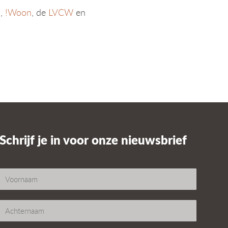
d
,
!Woon
, de
LVCW
en
Schrijf je in voor onze nieuwsbrief