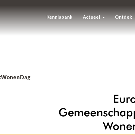
Kennisbank
Actueel
Ontdek
jkWonenDag