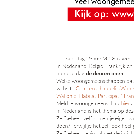
Op zaterdag 19 mei 2018 is weer 
In Nederland, België, Frankrijk 
op deze dag
de deuren open
.
Welke woongemeenschappen dat zi
website
GemeenschappelijkWon
Wallonië
,
Habitat Participatif Fran
Meld je woongemeenschap
hier
a
In Nederland is het thema op dez
Zelfbeheer: zelf samen je eigen z
doen? Terwijl je het zelf ook hee
Zelfbeheer begint al met de inric