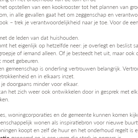
het opstellen van een kookrooster tot het plannen van gro
m, in alle gevallen gaat het om zeggenschap en verantwoor
k – trek je verantwoordelijkheid naar je toe. Voor de een 
met de leden van dat huishouden.
het eigenlijk op hetzelfde neer: je overlegt en beslist s
groepje of iemand alleen. Of je besteedt het uit, maar ook da
t moet gebeuren.
en gemeenschap is onderling vertrouwen belangrijk. Vertr
trokkenheid en in elkaars inzet.
g je doorgaans minder voor elkaar.
an het zich weer ook ontwikkelen door in gesprek met elk
iken.
es, woningcorporaties en de gemeente kunnen komen kij
nschappelijk wonen als inspiratiebron voor nieuwe buurtin
ngen koopt en zelf de huur en het onderhoud regelt is er 
atie
genoemd en is een vorm die sterk in opmars is.