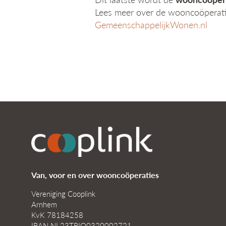
Lees meer over de wooncoöperati
GemeenschappelijkWonen.nl
Van, voor en over wooncoöperaties
Vereniging Cooplink
Arnhem
KvK 78184258
IBAN NL23TRIO0320002721