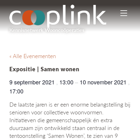
I
n
-
Kennisnetwerk Wooncoöperaties
/
u
i
t
« Alle Evenementen
s
c
Expositie | Samen wonen
h
a
9 september 2021
,
13:00
–
10 november 2021
,
k
17:00
e
l
De laatste jaren is er een enorme belangstelling bij
e
senioren voor collectieve woonvormen.
n
n
Initiatieven die gemeenschappelijk én extra
a
duurzaam zijn ontwikkeld staan centraal in de
v
tentoonstelling ‘Samen Wonen’, te zien van 9
i