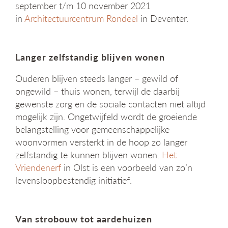
september t/m 10 november 2021
g
in
Architectuurcentrum Rondeel
in Deventer.
a
t
i
e
Langer zelfstandig blijven wonen
Ouderen blijven steeds langer – gewild of
ongewild – thuis wonen, terwijl de daarbij
gewenste zorg en de sociale contacten niet altijd
mogelijk zijn. Ongetwijfeld wordt de groeiende
belangstelling voor gemeenschappelijke
woonvormen versterkt in de hoop zo langer
zelfstandig te kunnen blijven wonen.
Het
Vriendenerf
in Olst is een voorbeeld van zo’n
levensloopbestendig initiatief.
Van strobouw tot aardehuizen