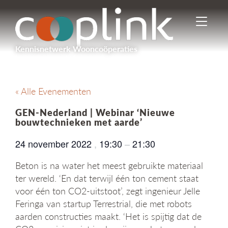
I
n
-
Kennisnetwerk Wooncoöperaties
/
u
i
t
« Alle Evenementen
s
c
GEN-Nederland | Webinar ‘Nieuwe
h
bouwtechnieken met aarde’
a
k
24 november 2022
,
19:30
–
21:30
e
l
Beton is na water het meest gebruikte materiaal
e
ter wereld. ‘En dat terwijl één ton cement staat
n
voor één ton CO2-uitstoot’, zegt ingenieur Jelle
n
Feringa van startup Terrestrial, die met robots
a
v
aarden constructies maakt. ‘Het is spijtig dat de
i