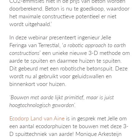
CO2-emmisies niet in de prijs van beton worden
g
door­berekend. Beton is nu te goedkoop, waardoor
a
het maximale constructieve potentieel er niet
t
wordt uitgehaald.’
i
e
In deze webinar presenteert ingenieur Jelle
Feringa van Terrestial, ‘
a robotic approach to earth
constructions
’ een unieke nieuwe 3-D methode om
aarde te spuiten en daarmee huizen te spuiten.
Dit gebeurd met een robotische betonspuit. Deze
wordt nu al gebruikt voor geluidswallen en
binnenkort voor huizen.
‘Bouwen met aarde lijkt primitief, maar is juist
hoogtechnologisch geworden’.
Ecodorp Land van Aine
is in gesprek met Jelle om
een aantal ecodorphuizen te bouwen met deze 3-
D spuittechniek van aarde! Monique Arkesteijn