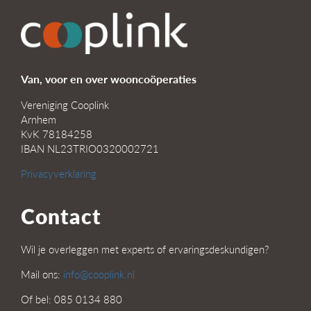
Van, voor en over wooncoöperaties
Vereniging Cooplink
Arnhem
KvK 78184258
IBAN NL23TRIO0320002721
Privacyverklaring
Contact
Wil je overleggen met experts of ervaringsdeskundigen?
Mail ons:
info@cooplink.nl
Of bel: 085 0134 880