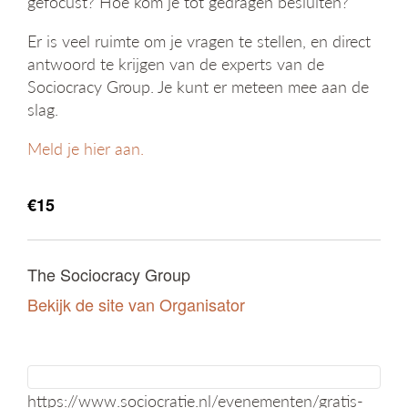
gefocust? Hoe kom je tot gedragen besluiten?
g
a
Er is veel ruimte om je vragen te stellen, en direct
t
antwoord te krijgen van de experts van de
i
Sociocracy Group. Je kunt er meteen mee aan de
e
slag.
Meld je hier aan.
€15
The Sociocracy Group
Bekijk de site van Organisator
https://www.sociocratie.nl/evenementen/gratis-