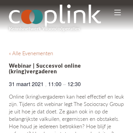
I
n
-
Kennisnetwerk Wooncoöperaties
/
u
i
t
« Alle Evenementen
s
c
Webinar | Succesvol online
h
(kring)vergaderen
a
k
31 maart 2021
,
11:00
–
12:30
e
l
Online (kring)vergaderen kan heel effectief en leuk
e
zijn. Tijdens dit webinar legt The Sociocracy Group
n
je uit hoe je dat doet. Ze gaan ook in op de
n
belangrijkste valkuilen, ergernissen en obstakels.
a
v
Hoe houd je iedereen betrokken? Hoe blijf je
i