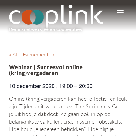
I
n
-
Kennisnetwerk Wooncoöperaties
/
u
i
t
« Alle Evenementen
s
c
Webinar | Succesvol online
h
(kring)vergaderen
a
k
10 december 2020
,
19:00
–
20:30
e
l
Online (kring)vergaderen kan heel effectief en leuk
e
zijn. Tijdens dit webinar legt The Sociocracy Group
n
je uit hoe je dat doet. Ze gaan ook in op de
n
belangrijkste valkuilen, ergernissen en obstakels.
a
v
Hoe houd je iedereen betrokken? Hoe blijf je
i