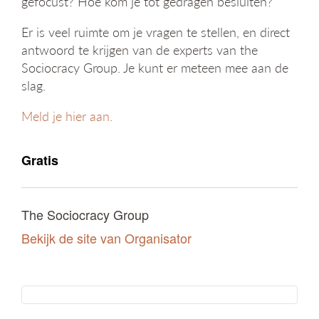
gefocust? Hoe kom je tot gedragen besluiten?
g
a
Er is veel ruimte om je vragen te stellen, en direct
t
antwoord te krijgen van de experts van the
i
Sociocracy Group. Je kunt er meteen mee aan de
e
slag.
Meld je hier aan.
Gratis
The Sociocracy Group
Bekijk de site van Organisator