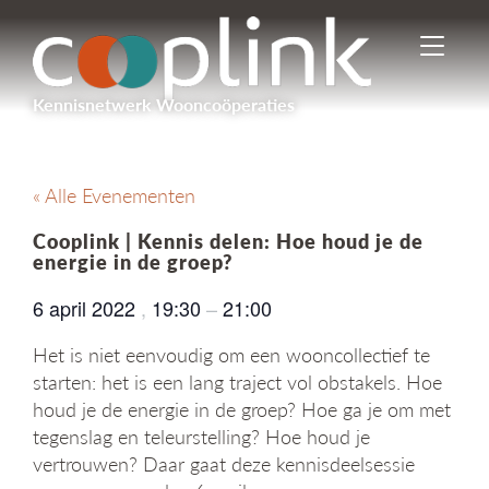
I
n
-
Kennisnetwerk Wooncoöperaties
/
u
i
t
« Alle Evenementen
s
c
Cooplink | Kennis delen: Hoe houd je de
h
energie in de groep?
a
k
6 april 2022
,
19:30
–
21:00
e
l
Het is niet eenvoudig om een wooncollectief te
e
starten: het is een lang traject vol obstakels. Hoe
n
houd je de energie in de groep? Hoe ga je om met
n
tegenslag en teleurstelling? Hoe houd je
a
v
vertrouwen? Daar gaat deze kennisdeelsessie
i