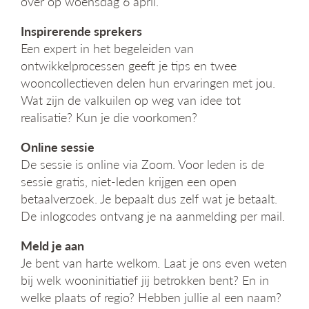
over op woensdag 6 april.
g
a
Inspirerende sprekers
t
Een expert in het begeleiden van
i
ontwikkelprocessen geeft je tips en twee
e
wooncollectieven delen hun ervaringen met jou.
Wat zijn de valkuilen op weg van idee tot
realisatie? Kun je die voorkomen?
Online sessie
De sessie is online via Zoom. Voor leden is de
sessie gratis, niet-leden krijgen een open
betaalverzoek. Je bepaalt dus zelf wat je betaalt.
De inlogcodes ontvang je na aanmelding per mail.
Meld je aan
Je bent van harte welkom. Laat je ons even weten
bij welk wooninitiatief jij betrokken bent? En in
welke plaats of regio? Hebben jullie al een naam?