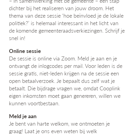
– in samenwerking met de gemeente – een stap
g
dichter bij het realiseren van jouw droom. Het
a
thema van deze sessie ‘hoe beïnvloed je de lokale
t
politiek?’ is helemaal interessant in het licht van
i
e
de komende gemeenteraadsverkiezingen. Schrijf je
snel in!
Online sessie
De sessie is online via Zoom. Meld je aan en je
ontvangt de inlogcodes per mail. Voor leden is de
sessie gratis, niet-leden krijgen na de sessie een
open betaalverzoek. Je bepaalt dus zelf wat je
betaalt. Die bijdrage vragen we, omdat Cooplink
eigen inkomsten moet gaan genereren, willen we
kunnen voortbestaan.
Meld je aan
Je bent van harte welkom, we ontmoeten je
graag! Laat je ons even weten bij welk