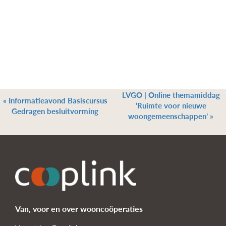
LVGO | Online themamiddag
«
Informatieavond Basiscursus
‘Ruimte voor nieuwe
Gedragen besluitvorming
woongemeenschappen’
»
Van, voor en over wooncoöperaties