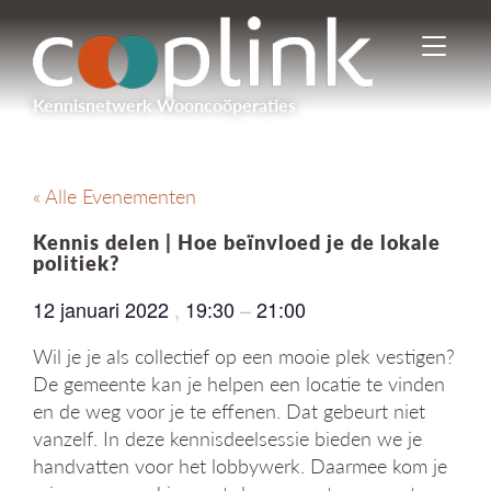
I
n
-
Kennisnetwerk Wooncoöperaties
/
u
i
t
« Alle Evenementen
s
c
Kennis delen | Hoe beïnvloed je de lokale
h
politiek?
a
k
12 januari 2022
,
19:30
–
21:00
e
l
Wil je je als collectief op een mooie plek vestigen?
e
De gemeente kan je helpen een locatie te vinden
n
en de weg voor je te effenen. Dat gebeurt niet
n
vanzelf. In deze kennisdeelsessie bieden we je
a
v
handvatten voor het lobbywerk. Daarmee kom je
i