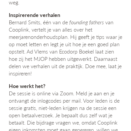
weg.
g
a
Inspirerende verhalen
t
Bernard Smits, één van de
founding fathers
van
i
e
Cooplink, vertelt je van alles over het
meerjarenonderhoudsplan. Hij geeft je tips waar je
op moet letten en legt je uit hoe je een goed plan
opstelt. Ad Vlems van Ecodorp Boekel laat zien
hoe zij het MJOP hebben uitgewerkt. Daarnaast
delen we verhalen uit de praktijk. Doe mee, laat je
inspireren!
Hoe werkt het?
De sessie is online via Zoom. Meld je aan en je
ontvangt de inlogcodes per mail. Voor leden is de
sessie gratis, niet-leden krijgen na de sessie een
open betaalverzoek. Je bepaalt dus zelf wat je
betaalt. Die bijdrage vragen we, omdat Cooplink
eigen inkomsten moet gaan genereren, willen we