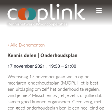
I
n
-
Kennisnetwerk Wooncoöperaties
/
u
i
t
« Alle Evenementen
s
c
Kennis delen | Onderhoudsplan
h
a
17 november 2021
,
19:30
–
21:00
k
e
Woensdag 17 november gaan we in op het
l
meerjaren-onderhoudsplan (MJOP). Het is best
e
een uitdaging om zelf het onderhoud te regelen,
n
n
vind je niet? Misschien twijfel je zelfs of jullie dat
a
samen goed kunnen organiseren. Geen zorg, met
v
een goed onderhoudsplan ben je een heel eind op
i