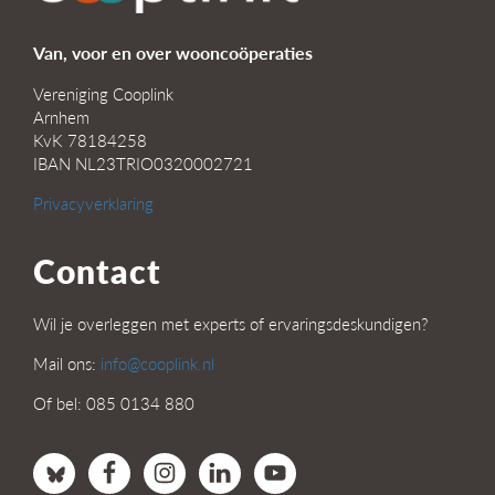
Van, voor en over wooncoöperaties
Vereniging Cooplink
Arnhem
KvK 78184258
IBAN NL23TRIO0320002721
Privacyverklaring
Contact
Wil je overleggen met experts of ervaringsdeskundigen?
Mail ons:
info@cooplink.nl
Of bel: 085 0134 880