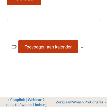
Toevoegen aan kalender
«
Cooplink | Webinar 2
ZorgSaamWonen PreCongres
»
collectief wonen Limburg