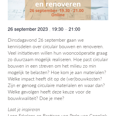
g
a
t
i
e
26 september 2023
,
19:30
–
21:00
Dinsdagavond 26 september gaan we
kennisdelen over circulair bouwen en renoveren.
Veel initiatieven willen hun wooncoöperatie graag
zo duurzaam mogelijk realiseren. Hoe past circulair
bouwen in een streven om het milieu zo min
mogelijk te belasten? Hoe kom je aan materialen?
Welke impact heeft dit op de (ver)bouwkosten?
Zijn er genoeg circulaire materialen en waar dan?
Welke gevolgen heeft deze keuze voor de
bouwkwaliteit? Doe je mee?
Laat je inspireren
Leon Erkelens en Bastiaan van Perlo van Cooplink