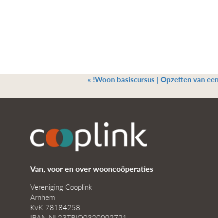
«
!Woon basiscursus | Opzetten van ee
Van, voor en over wooncoöperaties
Vereniging Cooplink
Arnhem
KvK 78184258
IBAN NL23TRIO0320002721