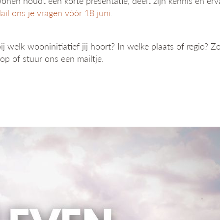
en houdt een korte presentatie, deelt zijn kennis en erva
ail ons je vragen vóór 18 juni
.
j welk wooninitiatief jij hoort? In welke plaats of regio?
nop of stuur ons een mailtje.