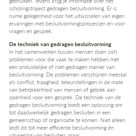
gebruiken. Tevens krijg je informatie over het
g
scholingstraject gedragen besluitvorming. Er is
a
ruime gelegenheid voor het uitwisselen van eigen
t
ervaringen met besluitvormingsprocessen en voor
i
e
vragen en gesprek.
De techniek van gedragen besluitvorming
In het samenwerken tussen mensen doen zich
problemen voor die vaak te maken hebben met
een onduidelijke of niet-gedragen manier van
besluitvorming. De problemen verschijnen meestal
als conflict, traagheid, teleurstellingen in de mate
van betrokkenheid van mensen of gebrek aan
openheid voor een gesprek. De techniek van de
gedragen besluitvorming biedt een oplossing om
tot daadwerkelijk gedragen besluiten in een
gemeenschap of organisatie te komen. Niet alleen
leidt dit tot meer efficiënte besluitvorming én
uitvoering van besluiten, maar