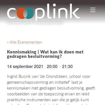
I
n
-
Kennisnetwerk Wooncoöperaties
/
u
i
t
« Alle Evenementen
s
c
Kennismaking | Wat kan ik doen met
h
gedragen besluitvorming?
a
k
14 september 2021
,
20:00
–
21:30
e
l
Ingrid Busink van ‘de Grondsteen, school voor
e
gemeenschapsvorming en initiatief’ laat je
n
kennismaken met gedragen besluitvorming, geeft
n
voorbeelden van de toepassing ervan en reikt
a
v
praktische instrumenten aan die je gelijk kunt
i