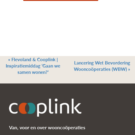
«
Flevoland & Cooplink |
Lancering Wet Bevordering
Inspiratiemiddag ‘Gaan we
Wooncoöperaties (WBW)
»
samen wonen?’
Van, voor en over wooncoöperaties