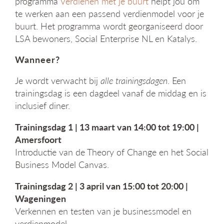
programma
Verdienen met je buurt
helpt jou om
g
te werken aan een passend verdienmodel voor je
a
buurt. Het programma wordt georganiseerd door
t
LSA bewoners, Social Enterprise NL en Katalys.
i
e
Wanneer?
Je wordt verwacht bij
alle trainingsdagen
. Een
trainingsdag is een dagdeel vanaf de middag en is
inclusief diner.
Trainingsdag 1 | 13 maart van 14:00 tot 19:00 |
Amersfoort
Introductie van de Theory of Change en het Social
Business Model Canvas.
Trainingsdag 2 | 3 april van 15:00 tot 20:00 |
Wageningen
Verkennen en testen van je businessmodel en
verdienmodel.