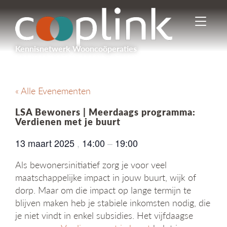
I
n
-
Kennisnetwerk Wooncoöperaties
/
u
i
t
« Alle Evenementen
s
c
LSA Bewoners | Meerdaags programma:
h
Verdienen met je buurt
a
k
13 maart 2025
,
14:00
–
19:00
e
l
Als bewonersinitiatief zorg je voor veel
e
maatschappelijke impact in jouw buurt, wijk of
n
dorp. Maar om die impact op lange termijn te
n
blijven maken heb je stabiele inkomsten nodig, die
a
v
je niet vindt in enkel subsidies. Het vijfdaagse
i