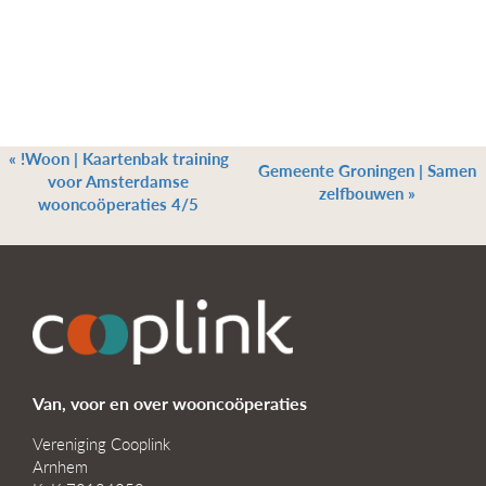
«
!Woon | Kaartenbak training
Gemeente Groningen | Samen
voor Amsterdamse
zelfbouwen
»
wooncoöperaties 4/5
Van, voor en over wooncoöperaties
Vereniging Cooplink
Arnhem