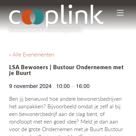
I
n
-
Kennisnetwerk Wooncoöperaties
/
u
i
t
« Alle Evenementen
s
c
LSA Bewoners | Bustour Ondernemen met
h
je Buurt
a
k
9 november 2024
,
10:00
–
16:00
e
l
Ben jij benieuwd hoe andere bewonersbedrijven
e
het aanpakken? Bijvoorbeeld omdat je zelf al bij
n
een bewonersbedrijf aan de slag bent, of
n
rondloopt met een goed idee? Meld je dan aan
a
v
voor de grote Ondernemen met je Buurt Bustour
i