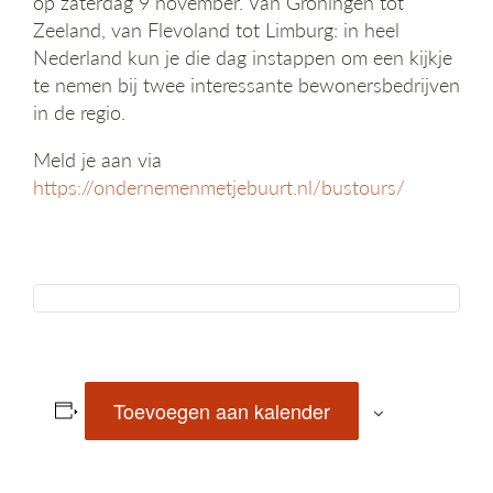
op zaterdag 9 november. Van Groningen tot
g
Zeeland, van Flevoland tot Limburg: in heel
a
Nederland kun je die dag instappen om een kijkje
t
te nemen bij twee interessante bewonersbedrijven
i
e
in de regio.
Meld je aan via
https://ondernemenmetjebuurt.nl/bustours/
Toevoegen aan kalender