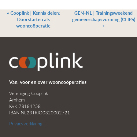
«
Cooplink | Kennis delen:
GEN-NL | Trainingsweekend
Doorstarten als
gemeenschapsvorming (CLIPS)
wooncoöperatie
»
Van, voor en over wooncoöperaties
Vereniging Cooplink
Arnhem
KvK 78184258
IBAN NL23TRIO0320002721
Privacyverklaring