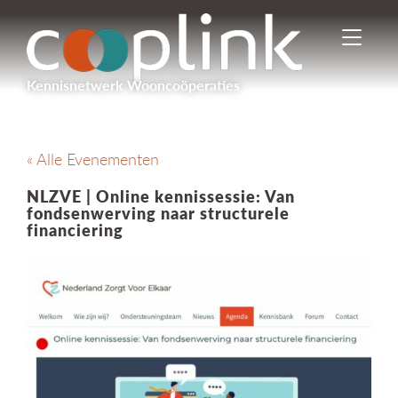
I
n
-
Kennisnetwerk Wooncoöperaties
/
u
i
t
« Alle Evenementen
s
c
NLZVE | Online kennissessie: Van
h
fondsenwerving naar structurele
a
financiering
k
e
l
e
n
n
a
v
i