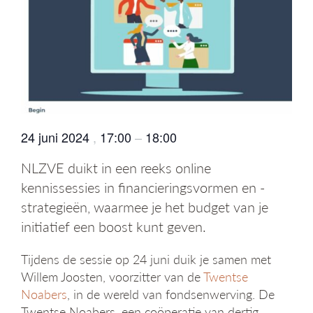
g
a
t
i
e
24 juni 2024
,
17:00
–
18:00
NLZVE duikt in een reeks online
kennissessies in financieringsvormen en -
strategieën, waarmee je het budget van je
initiatief een boost kunt geven.
Tijdens de sessie op 24 juni duik je samen met
Willem Joosten, voorzitter van de
Twentse
Noabers
, in de wereld van fondsenwerving. De
Twentse Noabers, een coöperatie van dertig