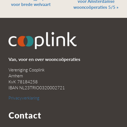
voor Amsterdamse
voor brede welvaart
wooncoöperaties 5/5
»
Van, voor en over wooncoöperaties
Vereniging Cooplink
Arnhem
KvK 78184258
IBAN NL23TRIO0320002721
Privacyverklaring
Contact