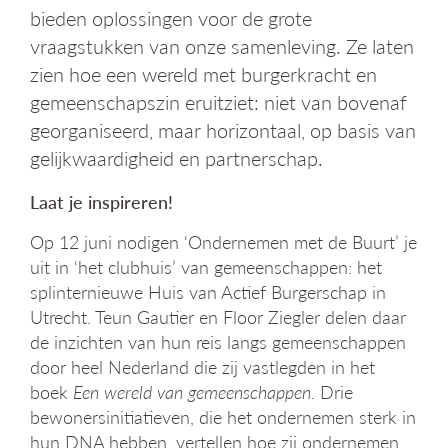
g
bieden oplossingen voor de grote
a
vraagstukken van onze samenleving. Ze laten
t
zien hoe een wereld met burgerkracht en
i
e
gemeenschapszin eruitziet: niet van bovenaf
georganiseerd, maar horizontaal, op basis van
gelijkwaardigheid en partnerschap.
Laat je inspireren!
Op 12 juni nodigen ‘Ondernemen met de Buurt’ je
uit in ‘het clubhuis’ van gemeenschappen: het
splinternieuwe Huis van Actief Burgerschap in
Utrecht. Teun Gautier en Floor Ziegler delen daar
de inzichten van hun reis langs gemeenschappen
door heel Nederland die zij vastlegden in het
boek
Een wereld van gemeenschappen
. Drie
bewonersinitiatieven, die het ondernemen sterk in
hun DNA hebben, vertellen hoe zij ondernemen