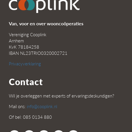
Van, voor en over wooncoöperaties
Vereniging Cooplink
Arnhem
KvK 78184258
IBAN NL23TRIO0320002721
Privacyverklaring
Contact
Wil je overleggen met experts of ervaringsdeskundigen?
Mail ons:
info@cooplink.nl
Of bel: 085 0134 880