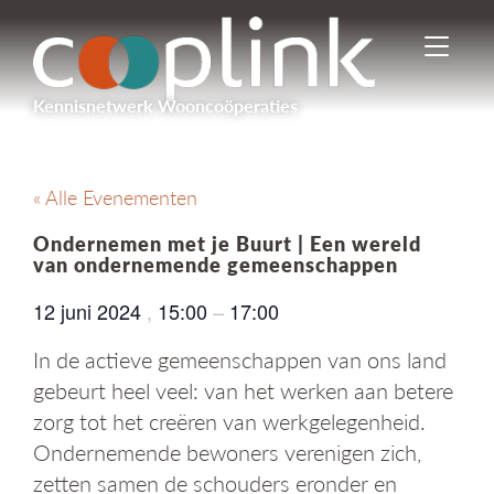
I
n
-
Kennisnetwerk Wooncoöperaties
/
u
i
t
« Alle Evenementen
s
c
Ondernemen met je Buurt | Een wereld
h
van ondernemende gemeenschappen
a
k
12 juni 2024
,
15:00
–
17:00
e
l
In de actieve gemeenschappen van ons land
e
gebeurt heel veel: van het werken aan betere
n
n
zorg tot het creëren van werkgelegenheid.
a
Ondernemende bewoners verenigen zich,
v
zetten samen de schouders eronder en
i