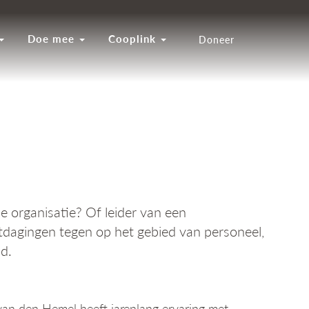
Doe mee
Cooplink
Doneer
e organisatie? Of leider van een
uitdagingen tegen op het gebied van personeel,
d.
 van den Hemel heeft jarenlang ervaring met