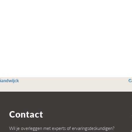
 Sandwijck
G
Contact
Wil je overleggen met experts of ervaringsdeskundigen?