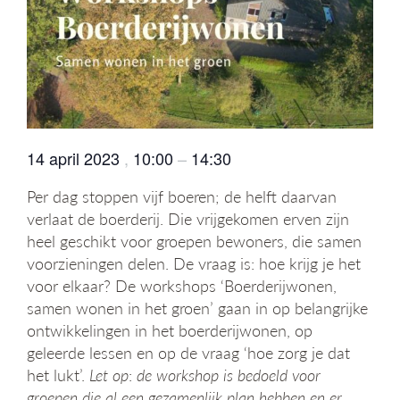
g
a
t
i
e
14 april 2023
,
10:00
–
14:30
Per dag stoppen vijf boeren; de helft daarvan
verlaat de boerderij. Die vrijgekomen erven zijn
heel geschikt voor groepen bewoners, die samen
voorzieningen delen. De vraag is: hoe krijg je het
voor elkaar? De workshops ‘Boerderijwonen,
samen wonen in het groen’ gaan in op belangrijke
ontwikkelingen in het boerderijwonen, op
geleerde lessen en op de vraag ‘hoe zorg je dat
het lukt’.
Let op
:
de workshop is bedoeld voor
groepen die al een gezamenlijk plan hebben en er