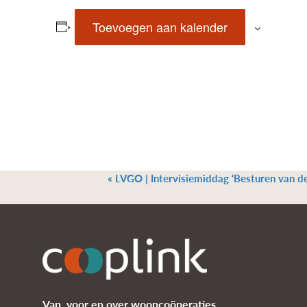
Toevoegen aan kalender
«
LVGO | Intervisiemiddag ‘Besturen van 
Van, voor en over wooncoöperaties