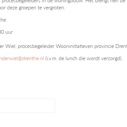
procesbegeleiders in de woningbouw. Het brengt hen de f
or deze groepen te vergroten.
the.
30 uur
er Wiel, procesbegeleider Wooninitiatieven provincie Dren
nderwiel@drenthe.nl
(i.v.m. de lunch die wordt verzorgd).