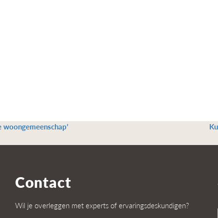
de woongemeenschap’
Ku
Contact
Wil je overleggen met experts of ervaringsdeskundigen?