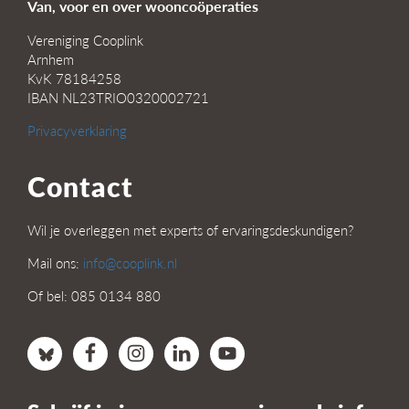
Van, voor en over wooncoöperaties
Vereniging Cooplink
Arnhem
KvK 78184258
IBAN NL23TRIO0320002721
Privacyverklaring
Contact
Wil je overleggen met experts of ervaringsdeskundigen?
Mail ons:
info@cooplink.nl
Of bel: 085 0134 880