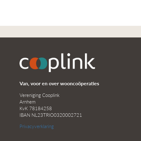
Van, voor en over wooncoöperaties
Vereniging Cooplink
Arnhem
KvK 78184258
IBAN NL23TRIO0320002721
Privacyverklaring