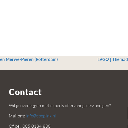
wen Merwe-Pieren (Rotterdam)
LVGO | Themad
Contact
Wil je overleggen met experts of ervaringsdeskundigen?
Mail ons:
info@cooplink.nl
Of bel: 085 0134 880