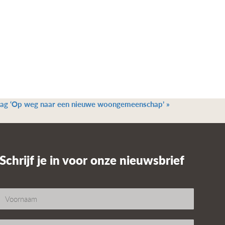
ag ‘Op weg naar een nieuwe woongemeenschap’
»
Schrijf je in voor onze nieuwsbrief