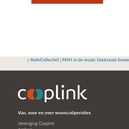
«
KeileCollectief | M4H in de maak: Duurzaam bou
Van, voor en over wooncoöperaties
Vereniging Cooplink