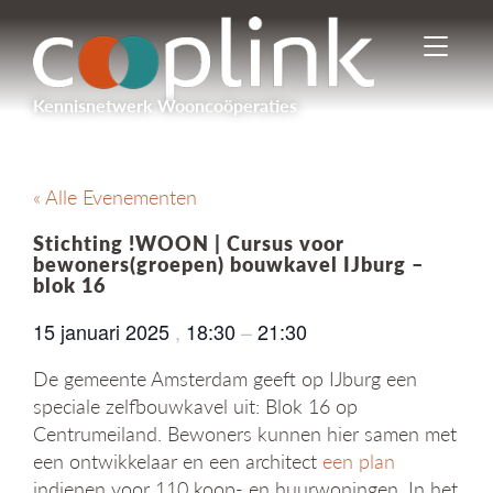
I
n
-
Kennisnetwerk Wooncoöperaties
/
u
i
t
« Alle Evenementen
s
c
Stichting !WOON | Cursus voor
h
bewoners(groepen) bouwkavel IJburg –
a
blok 16
k
e
15 januari 2025
,
18:30
–
21:30
l
e
De gemeente Amsterdam geeft op IJburg een
n
speciale zelfbouwkavel uit: Blok 16 op
n
Centrumeiland. Bewoners kunnen hier samen met
a
een ontwikkelaar en een architect
een plan
v
i
indienen voor 110 koop- en huurwoningen. In het