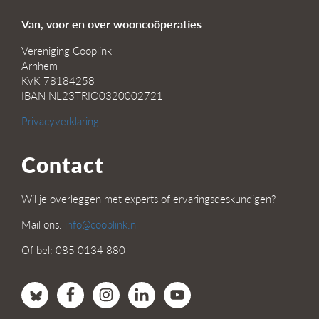
Van, voor en over wooncoöperaties
Vereniging Cooplink
Arnhem
KvK 78184258
IBAN NL23TRIO0320002721
Privacyverklaring
Contact
Wil je overleggen met experts of ervaringsdeskundigen?
Mail ons:
info@cooplink.nl
Of bel: 085 0134 880