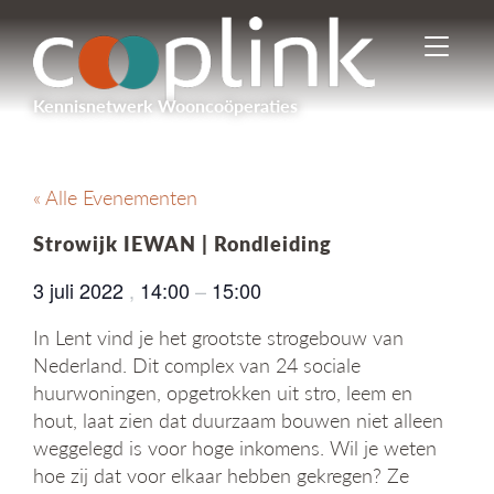
I
n
-
Kennisnetwerk Wooncoöperaties
/
u
i
t
« Alle Evenementen
s
c
Strowijk IEWAN | Rondleiding
h
a
3 juli 2022
,
14:00
–
15:00
k
e
In Lent vind je het grootste strogebouw van
l
Nederland. Dit complex van 24 sociale
e
huurwoningen, opgetrokken uit stro, leem en
n
n
hout, laat zien dat duurzaam bouwen niet alleen
a
weggelegd is voor hoge inkomens. Wil je weten
v
hoe zij dat voor elkaar hebben gekregen? Ze
i