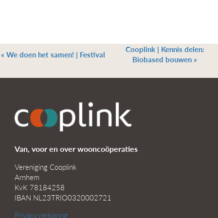
Cooplink | Kennis delen:
«
We doen het samen! | Festival
Biobased bouwen
»
Van, voor en over wooncoöperaties
Vereniging Cooplink
Arnhem
KvK 78184258
IBAN NL23TRIO0320002721
Privacyverklaring