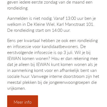
geven iedere eerste zondag van de maand een
g
rondleiding.
a
t
Aanmelden is niet nodig. Vanaf 13:00 uur ben je
i
e
welkom in De Kleine Wiel, Karl Marxstraat 101.
De rondleiding start om 14:00 uur.
Eens per kwartaal hebben ze ook een rondleiding
en infosessie voor kandidaatbewoners. De
eerstvolgende infosessie is op 3 juli. Wil je bij
IEWAN komen wonen? Hou er dan rekening mee
dat je alleen bij IEWAN kunt komen wonen als je
in aanmerking komt voor en afhankelijk bent van
sociale huur. Vanwege interne doorstroom zijn het
meestal plekken bij de jongerenwoongroepen die
vrijkomen.
Meer info