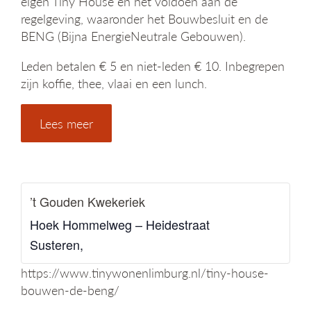
eigen Tiny House en het voldoen aan de
g
regelgeving, waaronder het Bouwbesluit en de
a
BENG (Bijna EnergieNeutrale Gebouwen).
t
i
Leden betalen € 5 en niet-leden € 10. Inbegrepen
e
zijn koffie, thee, vlaai en een lunch.
Lees meer
’t Gouden Kwekeriek
Hoek Hommelweg – Heidestraat
Susteren
,
https://www.tinywonenlimburg.nl/tiny-house-
bouwen-de-beng/