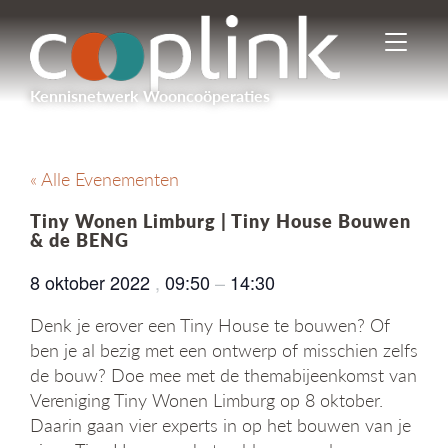
I
n
-
Kennisnetwerk Wooncoöperaties
/
u
i
t
« Alle Evenementen
s
c
Tiny Wonen Limburg | Tiny House Bouwen
h
& de BENG
a
k
8 oktober 2022
,
09:50
–
14:30
e
l
Denk je erover een Tiny House te bouwen? Of
e
ben je al bezig met een ontwerp of misschien zelfs
n
de bouw? Doe mee met de themabijeenkomst van
n
Vereniging Tiny Wonen Limburg op 8 oktober.
a
v
Daarin gaan vier experts in op het bouwen van je
i