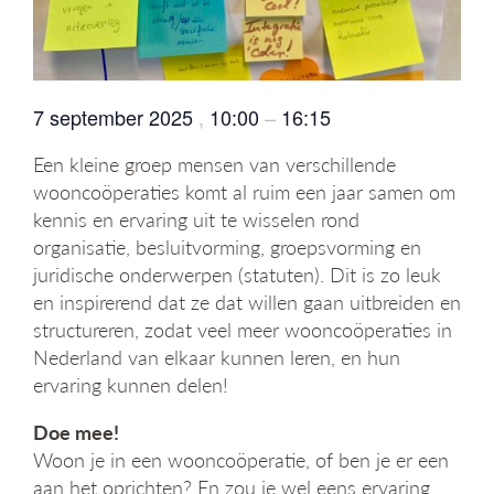
g
a
t
i
e
7 september 2025
,
10:00
–
16:15
Een kleine groep mensen van verschillende
wooncoöperaties komt al ruim een jaar samen om
kennis en ervaring uit te wisselen rond
organisatie, besluitvorming, groepsvorming en
juridische onderwerpen (statuten). Dit is zo leuk
en inspirerend dat ze dat willen gaan uitbreiden en
structureren, zodat veel meer wooncoöperaties in
Nederland van elkaar kunnen leren, en hun
ervaring kunnen delen!
Doe mee!
Woon je in een wooncoöperatie, of ben je er een
aan het oprichten? En zou je wel eens ervaring