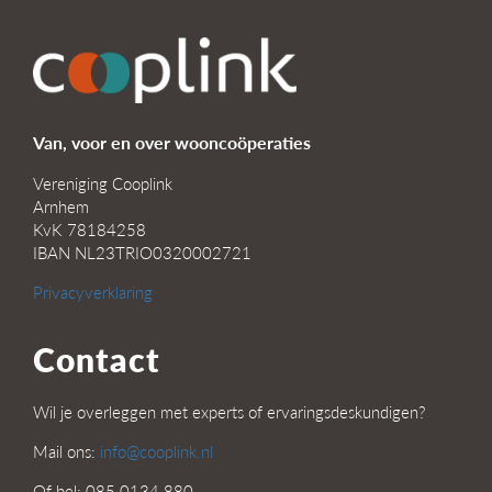
Van, voor en over wooncoöperaties
Vereniging Cooplink
Arnhem
KvK 78184258
IBAN NL23TRIO0320002721
Privacyverklaring
Contact
Wil je overleggen met experts of ervaringsdeskundigen?
Mail ons:
info@cooplink.nl
Of bel: 085 0134 880