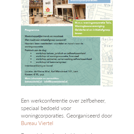
g
a
t
i
e
Een werkconferentie over zelfbeheer,
speciaal bedoeld voor
woningcorporaties. Georganiseerd door
Bureau Viertel