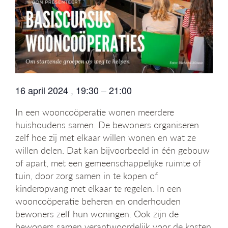
g
a
t
i
e
16 april 2024
,
19:30
–
21:00
In een wooncoöperatie wonen meerdere
huishoudens samen. De bewoners organiseren
zelf hoe zij met elkaar willen wonen en wat ze
willen delen. Dat kan bijvoorbeeld in één gebouw
of apart, met een gemeenschappelijke ruimte of
tuin, door zorg samen in te kopen of
kinderopvang met elkaar te regelen. In een
wooncoöperatie beheren en onderhouden
bewoners zelf hun woningen. Ook zijn de
bewoners samen verantwoordelijk voor de kosten