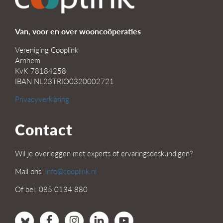
Van, voor en over wooncoöperaties
Vereniging Cooplink
Arnhem
KvK 78184258
IBAN NL23TRIO0320002721
Privacyverklaring
Contact
Wil je overleggen met experts of ervaringsdeskundigen?
Mail ons:
info@cooplink.nl
Of bel: 085 0134 880