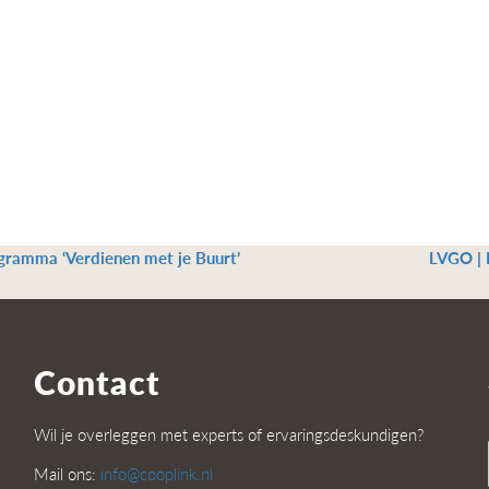
gramma ‘Verdienen met je Buurt’
LVGO | 
Contact
Wil je overleggen met experts of ervaringsdeskundigen?
Mail ons:
info@cooplink.nl