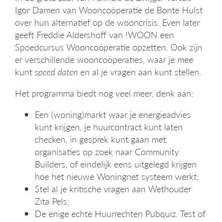
g
Igor Damen van Wooncoöperatie de Bonte Hulst
a
over hun alternatief op de wooncrisis. Even later
t
geeft Freddie Aldershoff van !WOON een
i
Spoedcursus Wooncoöperatie opzetten. Ook zijn
e
er verschillende wooncoöperaties, waar je mee
kunt
speed daten
en al je vragen aan kunt stellen.
Het programma biedt nog veel meer, denk aan:
Een (woning)markt waar je energieadvies
kunt krijgen, je huurcontract kunt laten
checken, in gesprek kunt gaan met
organisaties op zoek naar Community
Builders, of eindelijk eens uitgelegd krijgen
hoe het nieuwe Woningnet systeem werkt;
Stel al je kritische vragen aan Wethouder
Zita Pels;
De enige echte Huurrechten Pubquiz. Test of