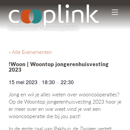
I
n
-
Kennisnetwerk Wooncoöperaties
/
u
i
t
« Alle Evenementen
s
c
!Woon | Woontop jongerenhuisvesting
h
2023
a
k
15 mei 2023
,
18:30
–
22:30
e
l
Jong en wil je alles weten over wooncoöperaties?
e
Op de Woontop jongerenhuisvesting 2023 hoor je
n
er meer over en wie weet vind je wel een
n
wooncoöperatie die bij jou past!
a
v
In de grote zaal van Pakhuis de Zwijger vertelt
i