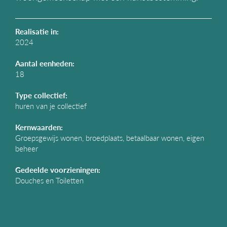
g
a
t
Realisatie in:
i
2024
e
Aantal eenheden:
18
Type collectief:
huren van je collectief
Kernwaarden:
Groepsgewijs wonen, broedplaats, betaalbaar wonen, eigen
beheer
Gedeelde voorzieningen:
Douches en Toiletten