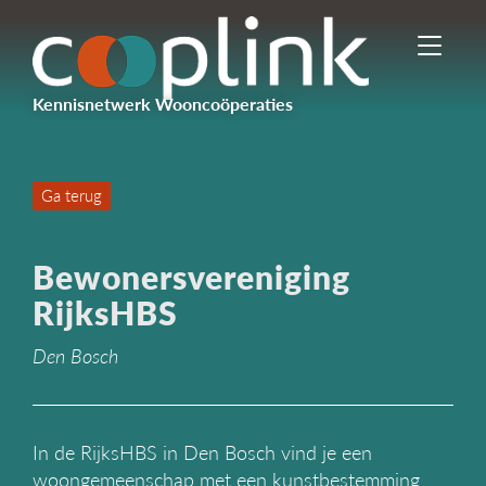
I
n
-
Kennisnetwerk Wooncoöperaties
/
u
i
t
Ga terug
s
c
h
Bewonersvereniging
a
k
RijksHBS
e
l
Den Bosch
e
n
n
a
In de RijksHBS in Den Bosch vind je een
v
woongemeenschap met een kunstbestemming.
i