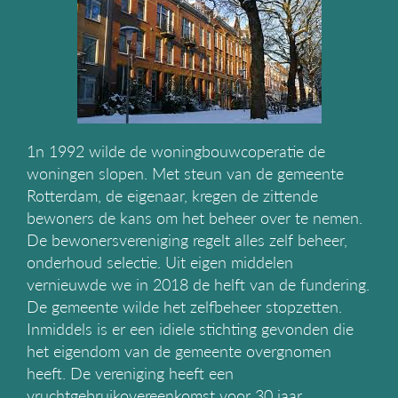
g
a
t
i
e
1n 1992 wilde de woningbouwcoperatie de
woningen slopen. Met steun van de gemeente
Rotterdam, de eigenaar, kregen de zittende
bewoners de kans om het beheer over te nemen.
De bewonersvereniging regelt alles zelf beheer,
onderhoud selectie. Uit eigen middelen
vernieuwde we in 2018 de helft van de fundering.
De gemeente wilde het zelfbeheer stopzetten.
Inmiddels is er een idiele stichting gevonden die
het eigendom van de gemeente overgnomen
heeft. De vereniging heeft een
vruchtgebruikovereenkomst voor 30 jaar.