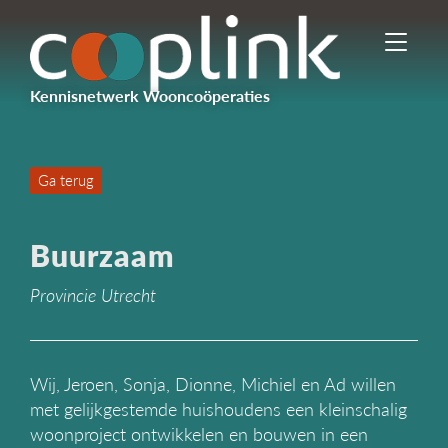
I
n
-
Kennisnetwerk Wooncoöperaties
/
u
i
t
Ga terug
s
c
h
Buurzaam
a
k
Provincie Utrecht
e
l
e
n
n
Wij, Jeroen, Sonja, Dionne, Michiel en Ad willen
a
met gelijkgestemde huishoudens een kleinschalig
v
woonproject ontwikkelen en bouwen in een
i