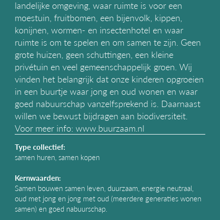
landelijke omgeving, waar ruimte is voor een
g
moestuin, fruitbomen, een bijenvolk, kippen,
a
t
konijnen, wormen- en insectenhotel en waar
i
ruimte is om te spelen en om samen te zijn. Geen
e
grote huizen, geen schuttingen, een kleine
privétuin en veel gemeenschappelijk groen. Wij
vinden het belangrijk dat onze kinderen opgroeien
in een buurtje waar jong en oud wonen en waar
goed nabuurschap vanzelfsprekend is. Daarnaast
willen we bewust bijdragen aan biodiversiteit.
Voor meer info: www.buurzaam.nl
Type collectief:
samen huren, samen kopen
Kernwaarden:
Samen bouwen samen leven, duurzaam, energie neutraal,
oud met jong en jong met oud (meerdere generaties wonen
samen) en goed nabuurschap.