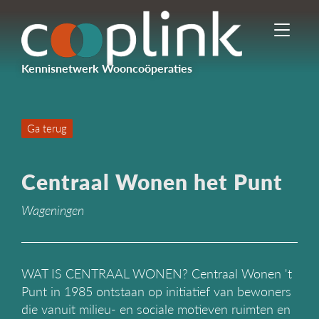
I
n
-
Kennisnetwerk Wooncoöperaties
/
u
i
t
Ga terug
s
c
h
Centraal Wonen het Punt
a
k
Wageningen
e
l
e
n
n
WAT IS CENTRAAL WONEN? Centraal Wonen 't
a
Punt in 1985 ontstaan op initiatief van bewoners
v
die vanuit milieu- en sociale motieven ruimten en
i