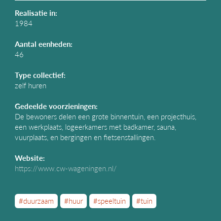
Realisatie in:
1984
Aantal eenheden:
46
Type collectief:
zelf huren
Gedeelde voorzieningen:
De bewoners delen een grote binnentuin, een projecthuis,
een werkplaats, logeerkamers met badkamer, sauna,
vuurplaats, en bergingen en fietsenstallingen.
Website:
https://www.cw-wageningen.nl/
#duurzaam
#huur
#speeltuin
#tuin